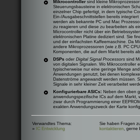
Mikrocontroller
sind kleine Mikroprozessore
Steuerungsbausteine in elektronischen Scha
einzelner Chip gefertigt, in dem typisch
Ein-/Ausgabeschnittstellen bereits integrier
werden als bekannte PC und Mac Prozessoren
zu reagieren und diese zu bearbeiten als 
Microcontroller nicht über ein Betriebssyste
elektronischen Platine dediziert sind. Sie fi
und der einfachsten Kaffeemaschine. Da Mic
andere Mikroprozessoren (wie z.B. PC CPUs)
Komponenten, die auf dem Markt bereits ab 
DSPs
oder
Digital Signal Processors
sind Mi
von digitalen Signalen. Wo Mikrocontroller 
typischerweise nur eine geringe Menge an
Anwendungen genutzt, bei denen komplexer
Datenströme angewandt werden müssen. Sie 
Signale in sehr kleiner Zeit verarbeitet wer
Konfigurierbare ASICs:
Neben den oben ge
anwendungspezifische ICs auf dem Markt, w
zwar durch Programmierung einer EEPROM K
exakten Anwendungszweck der Karte konfig
Verwandtes Thema:
Sie haben Fragen z
»
IC Entwicklung
kontaktieren
, gerne 