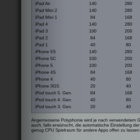
iPad Air
140
280
iPad Mini 2
140
280
iPad Mini 1
84
168
iPad 4
140
280
iPad 3
100
200
iPad 2
84
168
iPad 1
40
80
iPhone 5S
140
280
iPhone 5C
100
200
iPhone 5
100
200
iPhone 4S
84
168
iPhone 4
40
80
iPhone 3GS
20
40
iPod touch 5. Gen.
84
168
iPod touch 4. Gen.
40
80
iPod touch 3. Gen.
20
40
Angemessene Polyphonie wird je nach verwendetem Ger
auch, falls erwünscht, die automatische Einstellung de
genug CPU Spielraum für andere Apps offen zu lassen