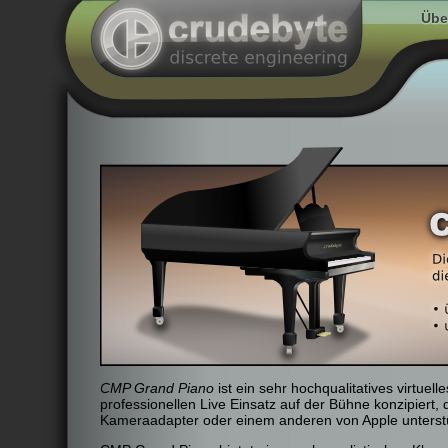
Übe
CMP Grand Piano
ist ein sehr hochqualitatives virtuel
professionellen Live Einsatz auf der Bühne konzipiert
Kameraadapter oder einem anderen von Apple unterstü