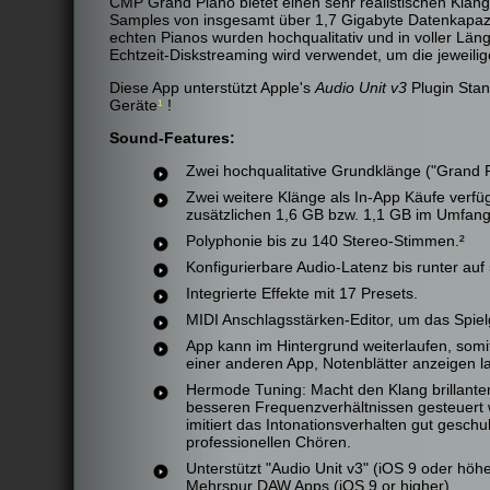
CMP Grand Piano bietet einen sehr realistischen Klan
Samples von insgesamt über 1,7 Gigabyte Datenkapazit
echten Pianos wurden hochqualitativ und in voller Län
Echtzeit-Diskstreaming wird verwendet, um die jeweili
Diese App unterstützt Apple's
Audio Unit v3
Plugin Stan
Geräte
¹
!
Sound-Features:
Zwei hochqualitative Grundklänge ("Grand P
Zwei weitere Klänge als In-App Käufe verfügb
zusätzlichen 1,6 GB bzw. 1,1 GB im Umfang
Polyphonie bis zu 140 Stereo-Stimmen.
²
Konfigurierbare Audio-Latenz bis runter auf
Integrierte Effekte mit 17 Presets.
MIDI Anschlagsstärken-Editor, um das Spiel
App kann im Hintergrund weiterlaufen, somit 
einer anderen App, Notenblätter anzeigen l
Hermode Tuning: Macht den Klang brillante
besseren Frequenzverhältnissen gesteuert
imitiert das Intonationsverhalten gut geschu
professionellen Chören.
Unterstützt "Audio Unit v3" (iOS 9 oder höh
Mehrspur DAW Apps (iOS 9 or higher).